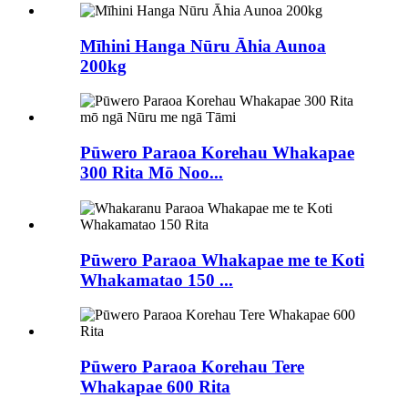
Mīhini Hanga Nūru Āhia Aunoa
200kg
Pūwero Paraoa Korehau Whakapae
300 Rita Mō Noo...
Pūwero Paraoa Whakapae me te Koti
Whakamatao 150 ...
Pūwero Paraoa Korehau Tere
Whakapae 600 Rita