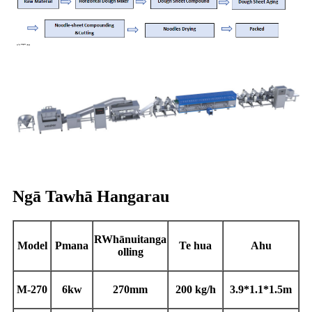
Ngā Tawhā Hangarau
R
Whānuitanga
M
odel
P
mana
Te hua
Ahu
olling
M-270
6
kw
270
mm
200 kg/h
3.9*1.1*1.5m