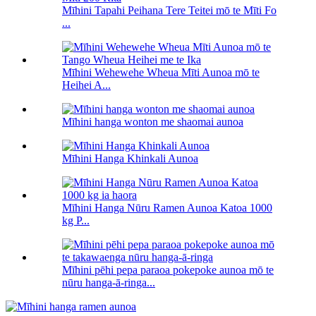
Mīhini Tapahi Peihana Tere Teitei mō te Mīti Fo
...
Mīhini Wehewehe Wheua Mīti Aunoa mō te
Heihei A...
Mīhini hanga wonton me shaomai aunoa
Mīhini Hanga Khinkali Aunoa
Mīhini Hanga Nūru Ramen Aunoa Katoa 1000
kg P...
Mīhini pēhi pepa paraoa pokepoke aunoa mō te
nūru hanga-ā-ringa...