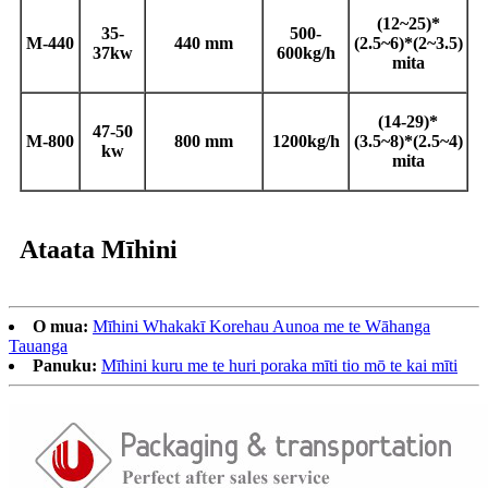
(12~25)*
3
5-
500-
M-440
440 mm
(2.5~6)*(2~3.5)
37kw
600
kg/h
mita
(
1
4-29)*
4
7-50
M
-800
8
00 mm
1
200kg/h
(3.5~8)*(2.5~4)
kw
mita
Ataata Mīhini
O mua:
Mīhini Whakakī Korehau Aunoa me te Wāhanga
Tauanga
Panuku:
Mīhini kuru me te huri poraka mīti tio mō te kai mīti