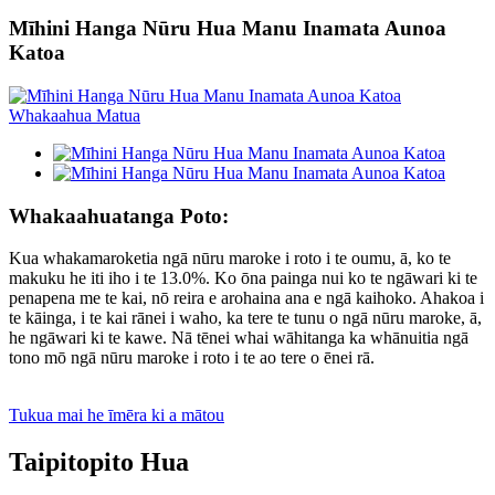
Mīhini Hanga Nūru Hua Manu Inamata Aunoa
Katoa
Whakaahuatanga Poto:
Kua whakamaroketia ngā nūru maroke i roto i te oumu, ā, ko te
makuku he iti iho i te 13.0%. Ko ōna painga nui ko te ngāwari ki te
penapena me te kai, nō reira e arohaina ana e ngā kaihoko. Ahakoa i
te kāinga, i te kai rānei i waho, ka tere te tunu o ngā nūru maroke, ā,
he ngāwari ki te kawe. Nā tēnei whai wāhitanga ka whānuitia ngā
tono mō ngā nūru maroke i roto i te ao tere o ēnei rā.
Tukua mai he īmēra ki a mātou
Taipitopito Hua