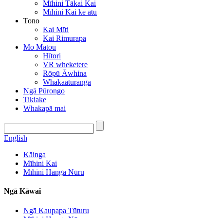
Mīhini Tākai Kai
Mīhini Kai kē atu
Tono
Kai Mīti
Kai Rimurapa
Mō Mātou
Hītori
VR wheketere
Rōpū Āwhina
Whakaaturanga
Ngā Pūrongo
Tikiake
Whakapā mai
English
Kāinga
Mīhini Kai
Mīhini Hanga Nūru
Ngā Kāwai
Ngā Kaupapa Tūturu