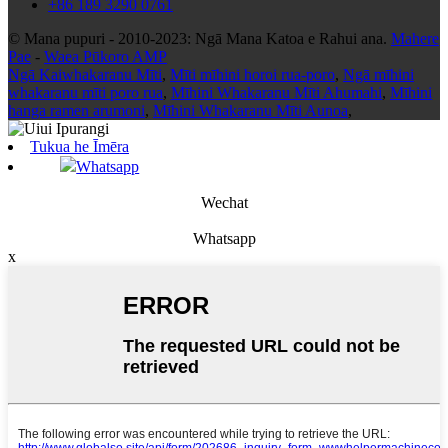
+86 189 3290 0761
© Mana pupuri - 2010-2023: Ngā Mana Katoa e Rahui ana.
Mahere
Pae
-
Waea Pūkoro AMP
Ngā Kaiwhakaranu Mīti
,
Mīti mīhini horoi rua-poro
,
Ngā mīhini
whakaranu mīti poro rua
,
Mīhini Whakaranu Mīti Ahumahi
,
Mīhini
hanga ramen arumoni
,
Mīhini Whakaranu Mīti Aunoa
,
Tukua he Īmēra
Whatsapp
Wechat
Whatsapp
x