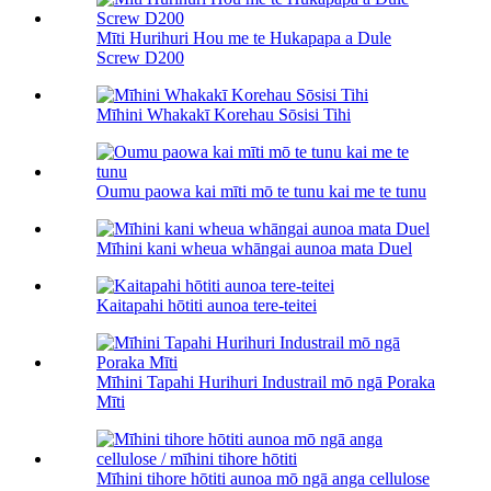
Mīti Hurihuri Hou me te Hukapapa a Dule
Screw D200
Mīhini Whakakī Korehau Sōsisi Tihi
Oumu paowa kai mīti mō te tunu kai me te tunu
Mīhini kani wheua whāngai aunoa mata Duel
Kaitapahi hōtiti aunoa tere-teitei
Mīhini Tapahi Hurihuri Industrail mō ngā Poraka
Mīti
Mīhini tihore hōtiti aunoa mō ngā anga cellulose