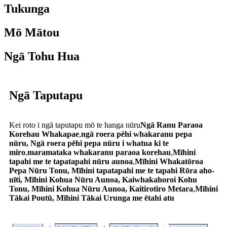
Tukunga
Mō Mātou
Ngā Tohu Hua
Ngā Taputapu
Kei roto i ngā taputapu mō te hanga nūru
Ngā Ranu Paraoa
Korehau Whakapae
,
ngā roera pēhi whakaranu pepa
nūru,
Ngā roera pēhi pepa nūru i whatua ki te
miro
,
maramataka whakaranu paraoa korehau
,
Mīhini
tapahi me te tapatapahi nūru aunoa
,
Mīhini Whakatōroa
Pepa Nūru Tonu,
Mīhini tapatapahi me te tapahi Rōra aho-
nīti,
Mīhini Kohua Nūru Aunoa,
Kaiwhakahoroi Kohu
Tonu,
Mīhini Kohua Nūru Aunoa, Kaitirotiro Metara
,
Mīhini
Tākai Poutū, Mīhini Tākai Urunga me ētahi atu