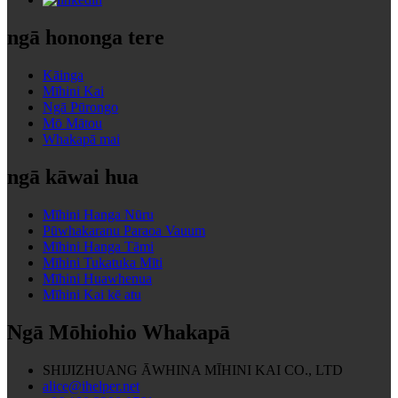
ngā hononga tere
Kāinga
Mīhini Kai
Ngā Pūrongo
Mō Mātou
Whakapā mai
ngā kāwai hua
Mīhini Hanga Nūru
Pūwhakaranu Paraoa Vauum
Mīhini Hanga Tāmi
Mīhini Tukatuka Mīti
Mīhini Huawhenua
Mīhini Kai kē atu
Ngā Mōhiohio Whakapā
SHIJIZHUANG ĀWHINA MĪHINI KAI CO., LTD
alice@ihelper.net