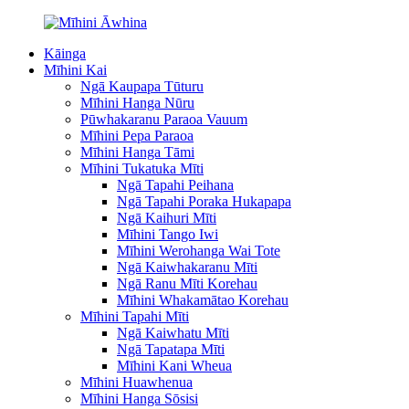
Kāinga
Mīhini Kai
Ngā Kaupapa Tūturu
Mīhini Hanga Nūru
Pūwhakaranu Paraoa Vauum
Mīhini Pepa Paraoa
Mīhini Hanga Tāmi
Mīhini Tukatuka Mīti
Ngā Tapahi Peihana
Ngā Tapahi Poraka Hukapapa
Ngā Kaihuri Mīti
Mīhini Tango Iwi
Mīhini Werohanga Wai Tote
Ngā Kaiwhakaranu Mīti
Ngā Ranu Mīti Korehau
Mīhini Whakamātao Korehau
Mīhini Tapahi Mīti
Ngā Kaiwhatu Mīti
Ngā Tapatapa Mīti
Mīhini Kani Wheua
Mīhini Huawhenua
Mīhini Hanga Sōsisi