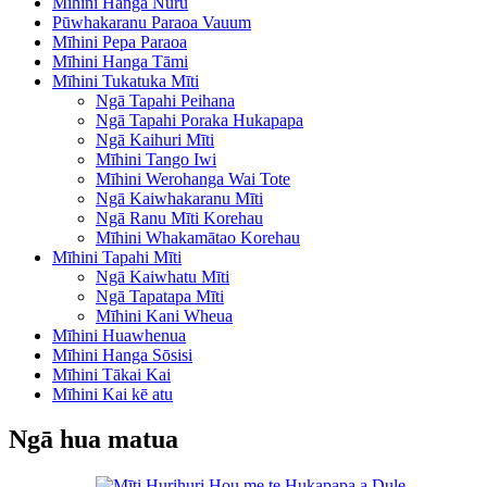
Mīhini Hanga Nūru
Pūwhakaranu Paraoa Vauum
Mīhini Pepa Paraoa
Mīhini Hanga Tāmi
Mīhini Tukatuka Mīti
Ngā Tapahi Peihana
Ngā Tapahi Poraka Hukapapa
Ngā Kaihuri Mīti
Mīhini Tango Iwi
Mīhini Werohanga Wai Tote
Ngā Kaiwhakaranu Mīti
Ngā Ranu Mīti Korehau
Mīhini Whakamātao Korehau
Mīhini Tapahi Mīti
Ngā Kaiwhatu Mīti
Ngā Tapatapa Mīti
Mīhini Kani Wheua
Mīhini Huawhenua
Mīhini Hanga Sōsisi
Mīhini Tākai Kai
Mīhini Kai kē atu
Ngā hua matua