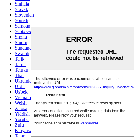
Sinhala
Slovak
Slovenian
Somali
Samoan
Scots Gaelic
Shona
Sindhi
Sundanese
Swahili
Tajik
Tamil
Telugu
Thai
Ukrainian
Urdu
Uzbek
Vietnamese
Welsh
Xhosa
Yiddish
Yoruba
Zulu
Kinyarwanda
Tatar