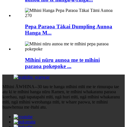
Pepa Paraoa Tākai Dumpling Aunoa
Hanga M...
Mīhini nūru aunoa me te mīhini
paraoa pokepoke ...
Mīhini ĀWHINA--30 tau te hanga mīhini mīti me te rimurapa tae
atu ki te mīhini hanga nūru Ramen, te mīhini whakaranu paraoa
korehau, ngā tapatapahi mīti, ngā huri mīti, ngā mīhini whakaranu
mīti, ngā mīhini werohanga mīti, te whare paowa, te mīhini
huawhenua me ētahi atu.