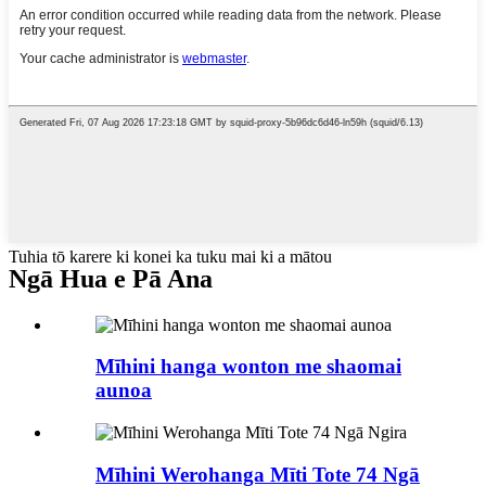
Tuhia tō karere ki konei ka tuku mai ki a mātou
Ngā Hua e Pā Ana
Mīhini hanga wonton me shaomai
aunoa
Mīhini Werohanga Mīti Tote 74 Ngā