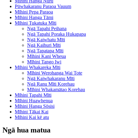
Mīhini Hanga Nūru
Pūwhakaranu Paraoa Vauum
Mīhini Pepa Paraoa
Mīhini Hanga Tāmi
Mīhini Tukatuka Mīti
Ngā Tapahi Peihana
Ngā Tapahi Poraka Hukapapa
Ngā Kaiwhatu Mīti
Ngā Kaihuri Mīti
Ngā Tapatapa Mīti
Mīhini Kani Wheua
Mīhini Tango Iwi
Mīhini Whakareka Mīti
Mīhini Werohanga Wai Tote
Ngā Kaiwhakaranu Mīti
Ngā Ranu Mīti Korehau
Mīhini Whakamātao Korehau
Mīhini Tapahi Mīti
Mīhini Huawhenua
Mīhini Hanga Sōsisi
Mīhini Tākai Kai
Mīhini Kai kē atu
Ngā hua matua