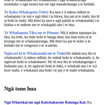
motuhake o ngā momo kai me ngā manakohanga a te kiritaki.
Te Kaha Whakaputa Teitei:
Ka taea e ā mātou mīhini te
whakaputa i te nui o ngā tāmi i ia hāora, kia pai ai te mahi, kia iti
ai hoki te mahi. Mā tēnei ka taea e ngā pakihi te whakatutuki i te
hiahia o te mākete me te whakapiki ake i te hua.
Te Whakaputa Tika me te Pūmau:
Mā ā mātou taputapu ka
tika, ka ōrite, ka ōrite hoki te hanga tāmi, kia mau tonu ai te
kounga me te whakaaturanga. Mā tēnei ka pai te noho o te
kiritaki me te rongonui o te waitohu.
Ngāwari ki te Whakamahi me te Tiaki:
He māmā noa iho te
whakamahi i ā mātou mīhini, he māmā hoki te whakamahi, ā, he
ngāwari hoki te whakahaere. He iti noa iho te whakangungu e
hiahiatia ana, ā, he ngāwari hoki te tiaki, e whakaiti ana i te wā
kore mahi, e whakanui ana hoki i te pai o te mahi whakaputa.
Ngā tono hua
Ngā Wharekai me ngā Kaiwhakarato Ratonga Kai:
Ka