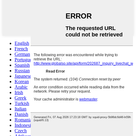
English
French
German
Portuguese
Spanish
Russian
Japanese
Korean
Arabic
Irish
Greek
Turkish
Italian
Danish
Romanian
Indonesian
Czech