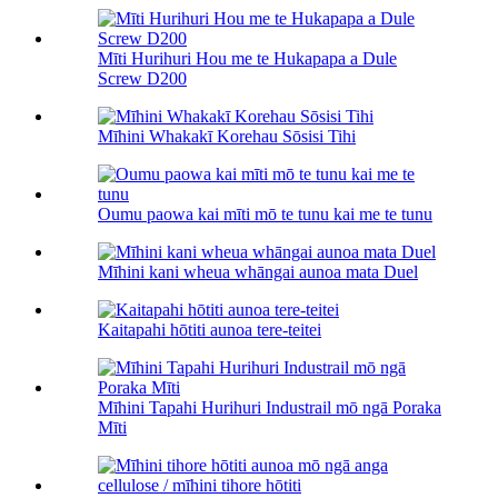
Mīti Hurihuri Hou me te Hukapapa a Dule
Screw D200
Mīhini Whakakī Korehau Sōsisi Tihi
Oumu paowa kai mīti mō te tunu kai me te tunu
Mīhini kani wheua whāngai aunoa mata Duel
Kaitapahi hōtiti aunoa tere-teitei
Mīhini Tapahi Hurihuri Industrail mō ngā Poraka
Mīti