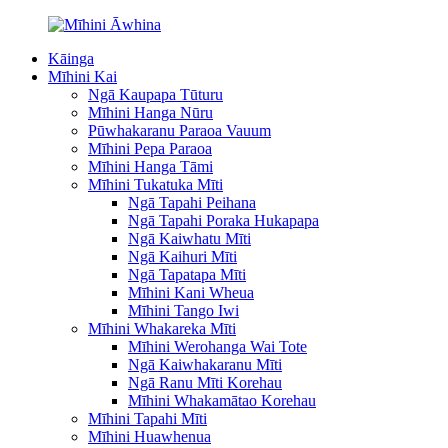
Kāinga
Mīhini Kai
Ngā Kaupapa Tūturu
Mīhini Hanga Nūru
Pūwhakaranu Paraoa Vauum
Mīhini Pepa Paraoa
Mīhini Hanga Tāmi
Mīhini Tukatuka Mīti
Ngā Tapahi Peihana
Ngā Tapahi Poraka Hukapapa
Ngā Kaiwhatu Mīti
Ngā Kaihuri Mīti
Ngā Tapatapa Mīti
Mīhini Kani Wheua
Mīhini Tango Iwi
Mīhini Whakareka Mīti
Mīhini Werohanga Wai Tote
Ngā Kaiwhakaranu Mīti
Ngā Ranu Mīti Korehau
Mīhini Whakamātao Korehau
Mīhini Tapahi Mīti
Mīhini Huawhenua