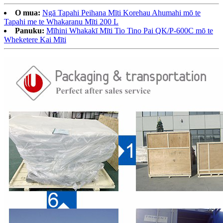
O mua:
Ngā Tapahi Peihana Mīti Korehau Ahumahi mō te
Tapahi me te Whakaranu Mīti 200 L
Panuku:
Mīhini Whakakī Mīti Tio Tino Pai QK/P-600C mō te
Wheketere Kai Mīti