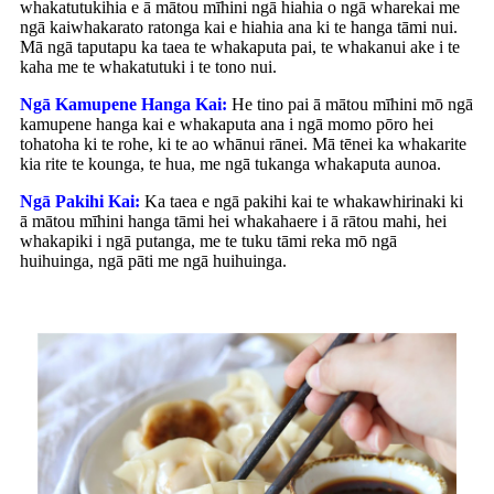
whakatutukihia e ā mātou mīhini ngā hiahia o ngā wharekai me
ngā kaiwhakarato ratonga kai e hiahia ana ki te hanga tāmi nui.
Mā ngā taputapu ka taea te whakaputa pai, te whakanui ake i te
kaha me te whakatutuki i te tono nui.
Ngā Kamupene Hanga Kai:
He tino pai ā mātou mīhini mō ngā
kamupene hanga kai e whakaputa ana i ngā momo pōro hei
tohatoha ki te rohe, ki te ao whānui rānei. Mā tēnei ka whakarite
kia rite te kounga, te hua, me ngā tukanga whakaputa aunoa.
Ngā Pakihi Kai:
Ka taea e ngā pakihi kai te whakawhirinaki ki
ā mātou mīhini hanga tāmi hei whakahaere i ā rātou mahi, hei
whakapiki i ngā putanga, me te tuku tāmi reka mō ngā
huihuinga, ngā pāti me ngā huihuinga.