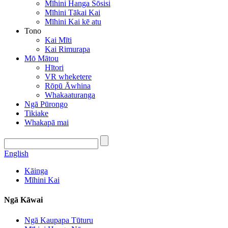
Mīhini Hanga Sōsisi
Mīhini Tākai Kai
Mīhini Kai kē atu
Tono
Kai Mīti
Kai Rimurapa
Mō Mātou
Hītori
VR wheketere
Rōpū Āwhina
Whakaaturanga
Ngā Pūrongo
Tikiake
Whakapā mai
English
Kāinga
Mīhini Kai
Ngā Kāwai
Ngā Kaupapa Tūturu