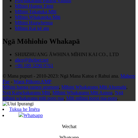
Pūwhakaranu Paraoa Vauum
Mīhini Hanga Tāmi
Mīhini Tukatuka Mīti
Mīhini Whakareka Mīti
Mīhini Huawhenua
Mīhini Kai kē atu
Ngā Mōhiohio Whakapā
SHIJIZHUANG ĀWHINA MĪHINI KAI CO., LTD
alice@ihelper.net
+86 189 3290 0761
© Mana pupuri - 2010-2023: Ngā Mana Katoa e Rahui ana.
Mahere
Pae
-
Waea Pūkoro AMP
Mīhini hanga ramen arumoni
,
Mīhini Whakaranu Mīti Ahumahi
,
Ngā Kaiwhakaranu Mīti
,
Mīhini Whakaranu Mīti Aunoa
,
Ngā
mīhini whakaranu mīti poro rua
,
Mīti mīhini horoi rua-poro
,
Tukua he Īmēra
Whatsapp
Wechat
Whatsapp