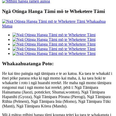
Ngā Otinga Hanga Tāmi mō te Wheketere Tāmi
Whakaahuatanga Poto:
He kai tino paingia ngā tāmipara e te ao katoa. Ka taea te whakakī i
ēnei pōke paraoa reka ki ngā momo kai maha, ā, ka taea hoki te
whakarite i roto i ngā huarahi rerekē. He maha ngā momo tāmipara
rongonui mai i ngā momo kai rerekē, pērā i: Ngā Tāmipara
Hainamana (Jiaozi, potsticker, Shumai,wonton), Ngā Tāmipara
Hapanihi (Gyoza), Ngā Tāmipara Pōrana (Pierogi), Ngā Tāmipara
Rūhia (Pelmeni), Ngā Tāmipara Inia (Momo), Ngā Tāmipara Tūki
(Manti), Ngā Tāmipara Kōrea (Mandu).
Mā ā mātou mīhini hanga tāmi kounga teitei ka taea te whakaputa i