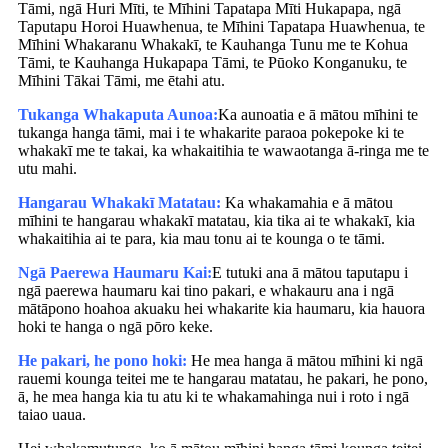
Tāmi, ngā Huri Mīti, te Mīhini Tapatapa Mīti Hukapapa, ngā
Taputapu Horoi Huawhenua, te Mīhini Tapatapa Huawhenua, te
Mīhini Whakaranu Whakakī, te Kauhanga Tunu me te Kohua
Tāmi, te Kauhanga Hukapapa Tāmi, te Pūoko Konganuku, te
Mīhini Tākai Tāmi, me ētahi atu.
Tukanga Whakaputa Aunoa:
Ka aunoatia e ā mātou mīhini te
tukanga hanga tāmi, mai i te whakarite paraoa pokepoke ki te
whakakī me te takai, ka whakaitihia te wawaotanga ā-ringa me te
utu mahi.
Hangarau Whakakī Matatau:
Ka whakamahia e ā mātou
mīhini te hangarau whakakī matatau, kia tika ai te whakakī, kia
whakaitihia ai te para, kia mau tonu ai te kounga o te tāmi.
Ngā Paerewa Haumaru Kai:
E tutuki ana ā mātou taputapu i
ngā paerewa haumaru kai tino pakari, e whakauru ana i ngā
mātāpono hoahoa akuaku hei whakarite kia haumaru, kia hauora
hoki te hanga o ngā pōro keke.
He pakari, he pono hoki:
He mea hanga ā mātou mīhini ki ngā
rauemi kounga teitei me te hangarau matatau, he pakari, he pono,
ā, he mea hanga kia tu atu ki te whakamahinga nui i roto i ngā
taiao uaua.