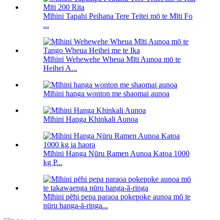
Mīhini Tapahi Peihana Tere Teitei mō te Mīti Fo
...
Mīhini Wehewehe Wheua Mīti Aunoa mō te
Heihei A...
Mīhini hanga wonton me shaomai aunoa
Mīhini Hanga Khinkali Aunoa
Mīhini Hanga Nūru Ramen Aunoa Katoa 1000
kg P...
Mīhini pēhi pepa paraoa pokepoke aunoa mō te
nūru hanga-ā-ringa...