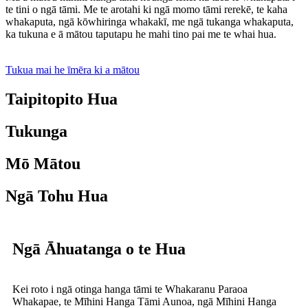
te tini o ngā tāmi. Me te arotahi ki ngā momo tāmi rerekē, te kaha
whakaputa, ngā kōwhiringa whakakī, me ngā tukanga whakaputa,
ka tukuna e ā mātou taputapu he mahi tino pai me te whai hua.
Tukua mai he īmēra ki a mātou
Taipitopito Hua
Tukunga
Mō Mātou
Ngā Tohu Hua
Ngā Āhuatanga o te Hua
Kei roto i ngā otinga hanga tāmi te Whakaranu Paraoa
Whakapae, te Mīhini Hanga Tāmi Aunoa, ngā Mīhini Hanga