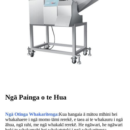
Ngā Painga o te Hua
Ngā Otinga Whakaritenga:
Kua hangaia ā mātou mīhini hei
whakahaere i ngā momo tāmi rerekē, e taea ai te whakauru i ngā
āhua, ngā rahi, me ngā whakakī rerekē. He ngāwari, he ngāwari
hoki te whakamahi hei whakatutuki i ngā whakaritenga