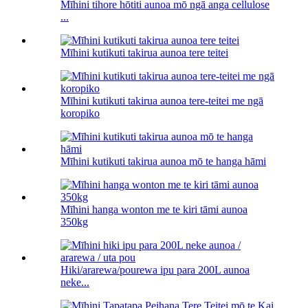
Mīhini tihore hōtiti aunoa mō ngā anga cellulose
...
Mīhini kutikuti takirua aunoa tere teitei
Mīhini kutikuti takirua aunoa tere-teitei me ngā
koropiko
Mīhini kutikuti takirua aunoa mō te hanga hāmi
Mīhini hanga wonton me te kiri tāmi aunoa
350kg
Hiki/ararewa/pourewa ipu para 200L aunoa
neke...