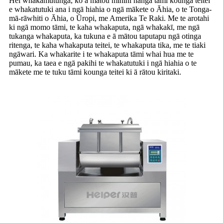
Hei whakamutunga, ko ā mātou mīhini hanga tāmi kounga teitei
e whakatutuki ana i ngā hiahia o ngā mākete o Āhia, o te Tonga-
mā-rāwhiti o Āhia, o Ūropi, me Amerika Te Raki. Me te arotahi
ki ngā momo tāmi, te kaha whakaputa, ngā whakakī, me ngā
tukanga whakaputa, ka tukuna e ā mātou taputapu ngā otinga
ritenga, te kaha whakaputa teitei, te whakaputa tika, me te tiaki
ngāwari. Ka whakarite i te whakaputa tāmi whai hua me te
pumau, ka taea e ngā pakihi te whakatutuki i ngā hiahia o te
mākete me te tuku tāmi kounga teitei ki ā rātou kiritaki.