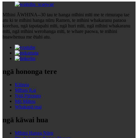
Mīhini ĀWHINA--30 tau te hanga mīhini mīti me te rimurapa tae
atu ki te mīhini hanga nūru Ramen, te mīhini whakaranu paraoa
korehau, ngā tapatapahi mīti, ngā huri mīti, ngā mīhini whakaranu
mīti, ngā mīhini werohanga mīti, te whare paowa, te mīhini
huawhenua me ētahi atu.
ngā hononga tere
Kāinga
Mīhini Kai
Ngā Pūrongo
Mō Mātou
Whakapā mai
ngā kāwai hua
Mīhini Hanga Nūru